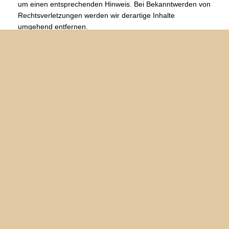
um einen entsprechenden Hinweis. Bei Bekanntwerden von
Rechtsverletzungen werden wir derartige Inhalte
umgehend entfernen.
Quellverweis: eRecht24 Disclaimer
COPYRIGHT
© 2003-2026 Josef Stadler. Alle Rechte vorbehalten. Alle
Angaben ohne Gewähr.
Die Übernahme – auch auszugsweise – von Fotos, Bildern,
Grafiken, Inhalten, Texten, Bildern, Logos der Homepage
https://www.webermohof.de ist rechtlich nicht zulässig und
bedarf der ausdrücklichen, schriftlichen Zustimmung.
WEBSEITENERSTELLUNG
Umsetzung: Christoph Schempershofe,
schempershofe.com
Fotoarchiv © by
Gerlind Schiele Photography
TEXTE