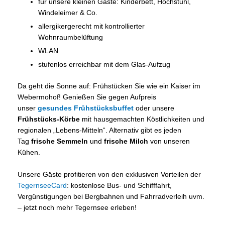
für unsere kleinen Gäste: Kinderbett, Hochstuhl,
Windeleimer & Co.
allergikergerecht mit kontrollierter
Wohnraumbelüftung
WLAN
stufenlos erreichbar mit dem Glas-Aufzug
Da geht die Sonne auf: Frühstücken Sie wie ein Kaiser im
Webermohof! Genießen Sie gegen Aufpreis
unser
gesundes Frühstücksbuffet
oder unsere
Frühstücks-Körbe
mit hausgemachten Köstlichkeiten und
regionalen „Lebens-Mitteln“. Alternativ gibt es jeden
Tag
frische Semmeln
und
frische Milch
von unseren
Kühen.
Unsere Gäste profitieren von den exklusiven Vorteilen der
TegernseeCard
: kostenlose Bus- und Schifffahrt,
Vergünstigungen bei Bergbahnen und Fahrradverleih uvm.
– jetzt noch mehr Tegernsee erleben!