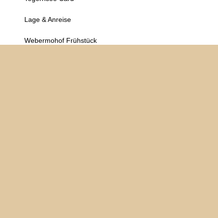
Lage & Anreise
Webermohof Frühstück
Wellnessen am Webermohof
Gutscheine
WEBERMOHOF SPEZIAL:
JETZT KURZFRISTIG BUCHEN
WIR FREUEN UNS AUF SIE
Tel: +49 (0) 8022 – 6485